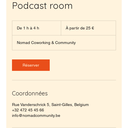
Podcast room
À
partir
De 1 h à 4 h
D
À partir de 25 €
de
25
e
euros
1
Nomad Coworking & Community
à
4
h
Réserver
Coordonnées
Rue Vanderschrick 5, Saint-Gilles, Belgium
+32 472 45 45 66
info@nomadcommunity.be