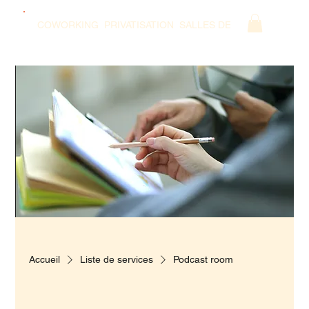
COWORKING
PRIVATISATION
SALLES DE REUNION
POD
Accueil
Liste de services
Podcast room